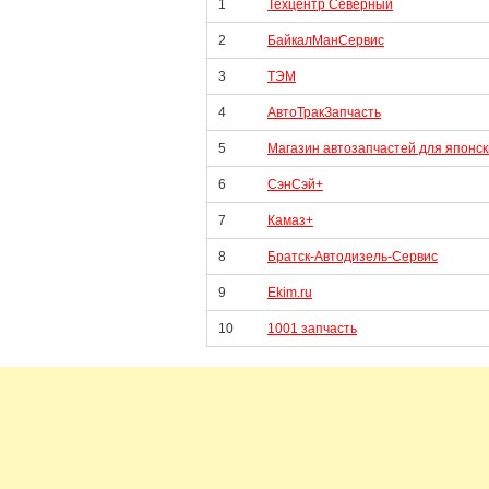
1
Техцентр Северный
2
БайкалМанСервис
3
ТЭМ
4
АвтоТракЗапчасть
5
Магазин автозапчастей для японски
6
СэнСэй+
7
Камаз+
8
Братск-Автодизель-Сервис
9
Ekim.ru
10
1001 запчасть