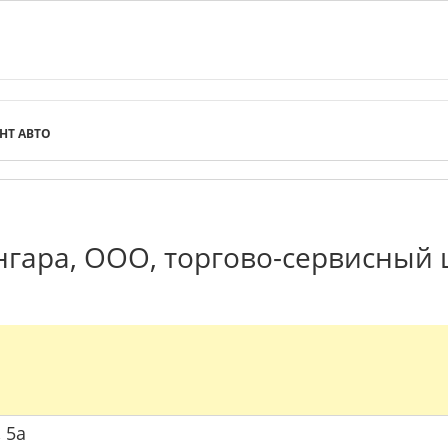
НТ АВТО
гара, ООО, торгово-сервисный ц
, 5а