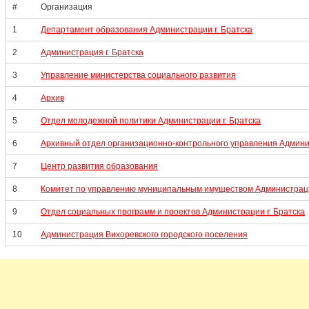
#
Организация
1
Департамент образования Администрации г. Братска
2
Администрация г. Братска
3
Управление министерства социального развития
4
Архив
5
Отдел молодежной политики Администрации г. Братска
6
Архивный отдел организационно-контрольного управления Админис
7
Центр развития образования
8
Комитет по управлению муниципальным имуществом Администрации
9
Отдел социальных программ и проектов Администрации г. Братска
10
Администрация Вихоревского городского поселения