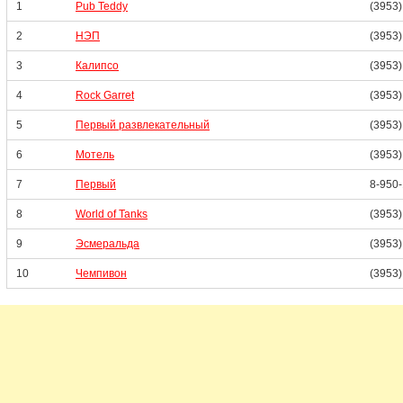
1
Pub Teddy
(3953)
2
НЭП
(3953)
3
Калипсо
(3953)
4
Rock Garret
(3953)
5
Первый развлекательный
(3953)
6
Мотель
(3953)
7
Первый
8-950
8
World of Tanks
(3953)
9
Эсмеральда
(3953)
10
Чемпивон
(3953)