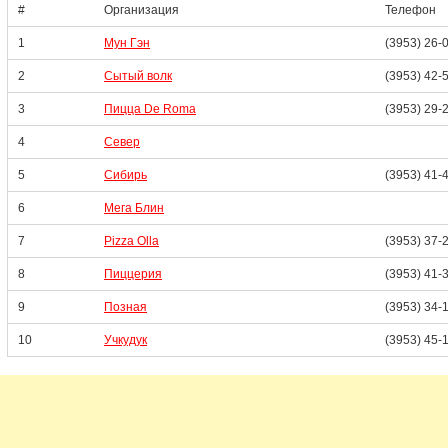
#
Организация
Телефон
1
Мун Гэн
(3953) 26-
2
Сытый волк
(3953) 42-
3
Пицца De Roma
(3953) 29-
4
Север
5
Сибирь
(3953) 41-
6
Мега Блин
7
Pizza Olla
(3953) 37-
8
Пиццерия
(3953) 41-
9
Позная
(3953) 34-
10
Учкудук
(3953) 45-