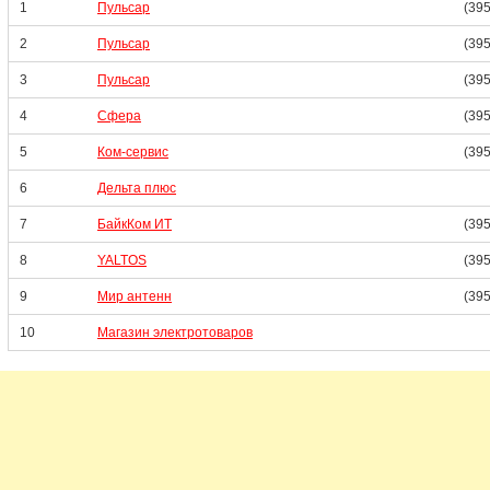
1
Пульсар
(395
2
Пульсар
(39
3
Пульсар
(395
4
Сфера
(395
5
Ком-сервис
(395
6
Дельта плюс
7
БайкКом ИТ
(395
8
YALTOS
(39
9
Мир антенн
(395
10
Магазин электротоваров