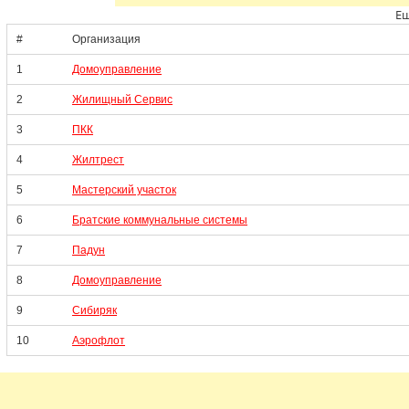
Ещ
#
Организация
1
Домоуправление
2
Жилищный Сервис
3
ПКК
4
Жилтрест
5
Мастерский участок
6
Братские коммунальные системы
7
Падун
8
Домоуправление
9
Сибиряк
10
Аэрофлот