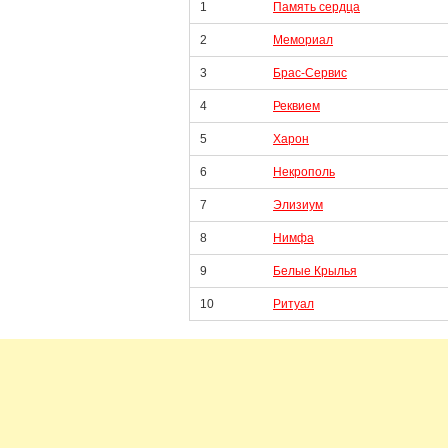
1
Память сердца
2
Мемориал
3
Брас-Сервис
4
Реквием
5
Харон
6
Некрополь
7
Элизиум
8
Нимфа
9
Белые Крылья
10
Ритуал