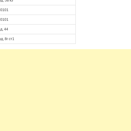
д, 5а к3
30101
30101
д, 44
, 8г ст1