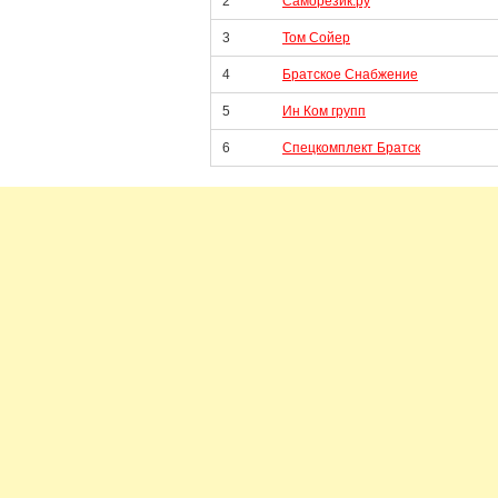
2
Саморезик.ру
3
Том Сойер
4
Братское Снабжение
5
Ин Ком групп
6
Спецкомплект Братск