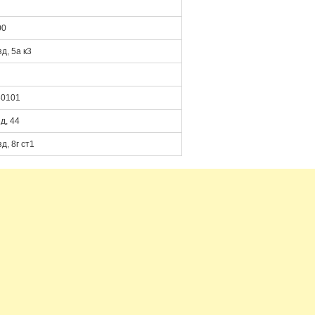
00
д, 5а к3
30101
д, 44
, 8г ст1