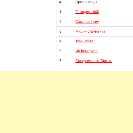
#
Организация
1
Стандарт 600
2
Саморезик.ру
3
Мир инструмента
4
Том Сойер
5
Ин Ком групп
6
Спецкомплект Братск