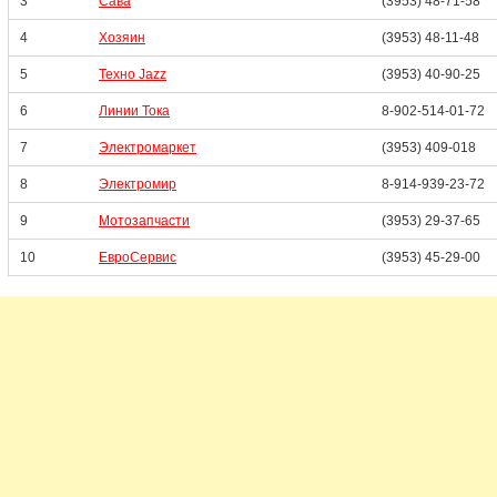
3
Сава
(3953) 48-71-58
4
Хозяин
(3953) 48-11-48
5
Техно Jazz
(3953) 40-90-25
6
Линии Тока
8-902-514-01-72
7
Электромаркет
(3953) 409-018
8
Электромир
8-914-939-23-72
9
Мотозапчасти
(3953) 29-37-65
10
ЕвроСервис
(3953) 45-29-00