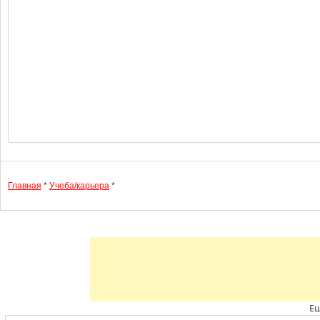
Главная
*
Учеба/карьера
*
Ещ