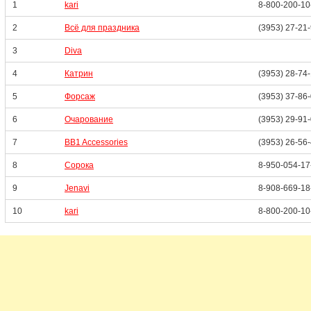
1
kari
8-800-200-10
2
Всё для праздника
(3953) 27-21
3
Diva
4
Катрин
(3953) 28-74
5
Форсаж
(3953) 37-86
6
Очарование
(3953) 29-91
7
BB1 Accessories
(3953) 26-56
8
Сорока
8-950-054-17
9
Jenavi
8-908-669-18
10
kari
8-800-200-10