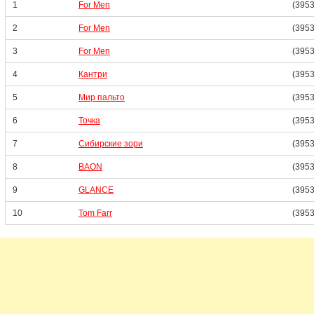
1
For Men
(3953
2
For Men
(3953
3
For Men
(3953
4
Кантри
(3953
5
Мир пальто
(3953
6
Точка
(3953
7
Сибирские зори
(3953
8
BAON
(3953
9
GLANCE
(3953
10
Tom Farr
(3953