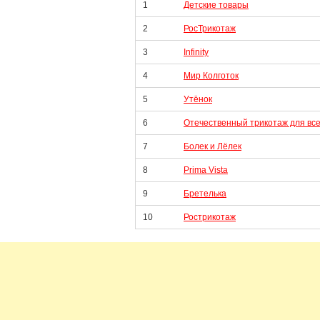
1
Детские товары
2
РосТрикотаж
3
Infinity
4
Мир Колготок
5
Утёнок
6
Отечественный трикотаж для вс
7
Болек и Лёлек
8
Prima Vista
9
Бретелька
10
Рострикотаж