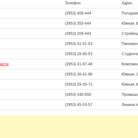
Телефон
Адрес
(3953) 409-444
Погодаев
(3953) 355-444
Южная, 
(3953) 209-444
Стройинд
(3953) 41-51-53
Пионерск
(3953) 28-90-53
Студенче
ласти
(3953) 41-87-48
Комсомол
(3953) 38-41-98
Южная, 
(3953) 29-35-72
Южная, 
(3953) 340-050
Промышл
(3953) 45-53-57
Ленина п