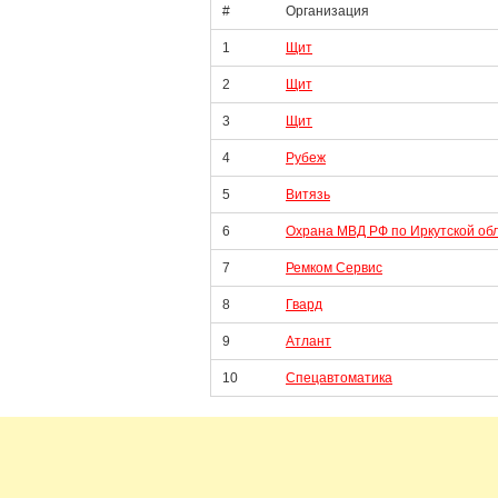
#
Организация
1
Щит
2
Щит
3
Щит
4
Рубеж
5
Витязь
6
Охрана МВД РФ по Иркутской об
7
Ремком Сервис
8
Гвард
9
Атлант
10
Спецавтоматика