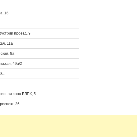
а, 16
8
устрии проезд, 9
ая, 11а
ская, 8а
ьская, 49а/2
18а
8
енная зона БЛПК, 5
роспект, 36