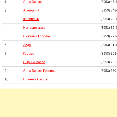
1
Янта-Братск
(3953) 47-
2
Алейка и К
(3953) 348
3
ФилиппОК
(3953) 28-
4
Империя вкуса
(3953) 32-
5
Снежный Городок
(3953) 271
6
Аида
(3953) 31-
7
Гермес
(3953) 303
8
Сыры и Масло
(3953) 26-
9
Янта-Братск-Розница
(3953) 350
10
Планета Сыров