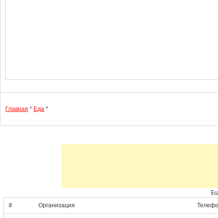
Главная
*
Еда
*
Ещ
#
Организация
Телеф