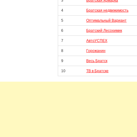
3
Братская ярмарка
4
Братская недвижимость
5
Оптимальный Вариант
6
Братский Лесохимик
7
АвтоУСПЕХ
8
Горожанин
9
Весь Братск
10
ТВ в Братске