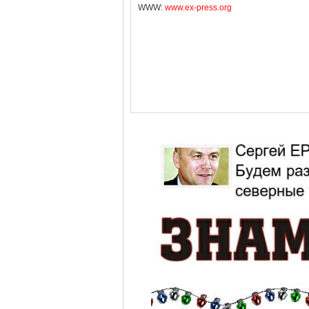
WWW:
www.ex-press.org