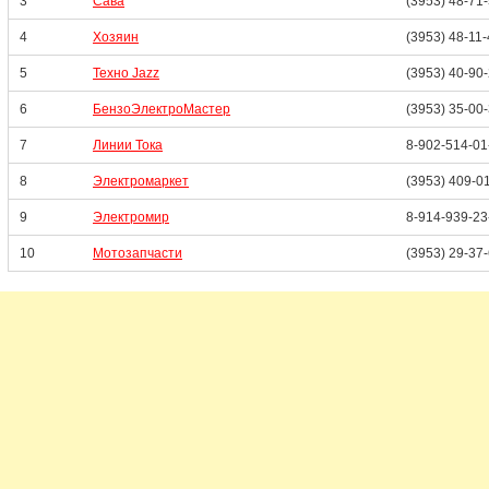
3
Сава
(3953) 48-71
4
Хозяин
(3953) 48-11
5
Техно Jazz
(3953) 40-90
6
БензоЭлектроМастер
(3953) 35-00
7
Линии Тока
8-902-514-01
8
Электромаркет
(3953) 409-0
9
Электромир
8-914-939-23
10
Мотозапчасти
(3953) 29-37