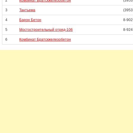
2
Комбинат Братскжелезобетон
(3953
3
Тантьема
(3953
4
Барон Бетон
8-902
5
Мостостроительный отряд-106
8-924
6
Комбинат Братскжелезобетон