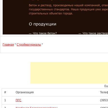
Главная
*
Стройматериалы
*
Ещ
#
Организация
Теле
1
ПГС
(3953