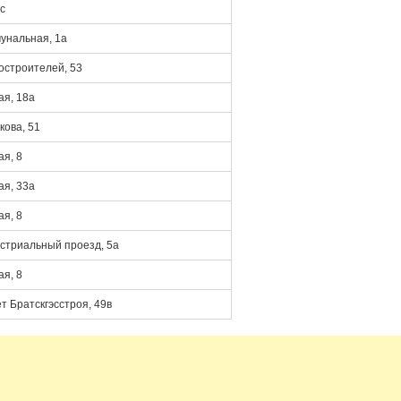
с
унальная, 1а
остроителей, 53
я, 18а
кова, 51
я, 8
я, 33а
я, 8
стриальный проезд, 5а
я, 8
ет Братскгэсстроя, 49в