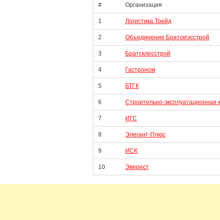
#
Организация
1
Логистика Трейд
2
Объединение Братскгэсстрой
3
Братсклесстрой
4
Гастроном
5
БТГК
6
Строительно-эксплуатационная 
7
ИГС
8
Элегант-Плюс
9
ИСК
10
Эверест