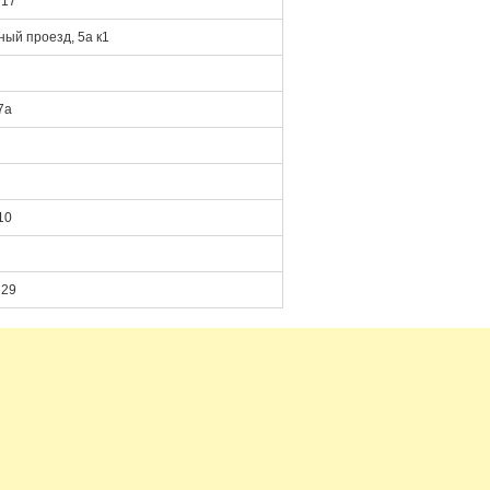
 17
ый проезд, 5а к1
7а
10
 29