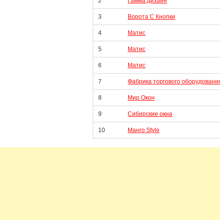
2
Гамма дизайн
3
Ворота С Кнопки
4
Матис
5
Матис
6
Матис
7
Фабрика торгового оборудовани
8
Мир Окон
9
Сибирские окна
10
Манго Style