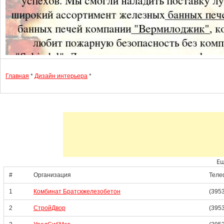
Главная
*
Дизайн интерьера
*
Ещ
#
Организация
Теле
1
Комбинат Братскжелезобетон
(395
2
СтройДвор
(3953