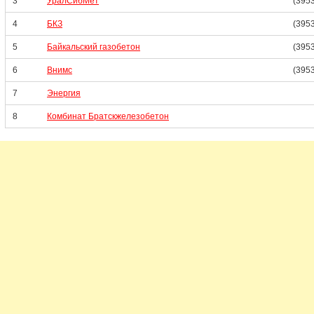
3
УралСибМет
(395
4
БКЗ
(3953
5
Байкальский газобетон
(395
6
Внимс
(3953
7
Энергия
8
Комбинат Братскжелезобетон