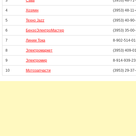
3
Сава
(3953) 48-71
4
Хозяин
(3953) 48-11
5
Техно Jazz
(3953) 40-90
6
БензоЭлектроМастер
(3953) 35-00
7
Линии Тока
8-902-514-01
8
Электромаркет
(3953) 409-0
9
Электромир
8-914-939-23
10
Мотозапчасти
(3953) 29-37