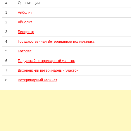
#
Организация
1
Айболит
2
Айболит
3
Биоцентр
4
Государственная Ветеринарная поликлиника
5
Котопёс
6
Падунский ветеринарный участок
7
Вихоревский ветеринарный участок
8
Ветеринарный кабинет