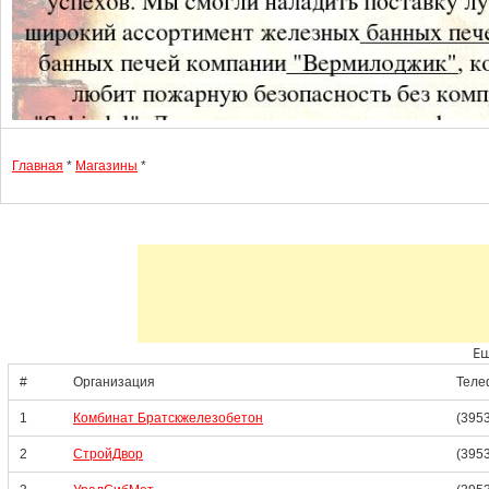
Главная
*
Магазины
*
Ещ
#
Организация
Теле
1
Комбинат Братскжелезобетон
(395
2
СтройДвор
(3953