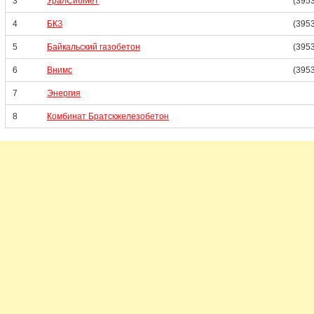
3
УралСибМет
(395
4
БКЗ
(3953
5
Байкальский газобетон
(395
6
Внимс
(3953
7
Энергия
8
Комбинат Братскжелезобетон