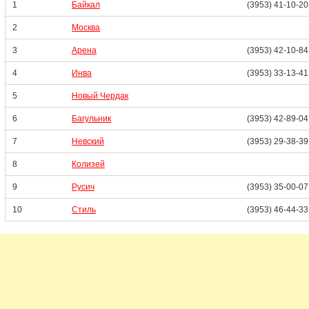
1
Байкал
(3953) 41-10-20
2
Москва
3
Арена
(3953) 42-10-84
4
Инва
(3953) 33-13-41
5
Новый Чердак
6
Багульник
(3953) 42-89-04
7
Невский
(3953) 29-38-39
8
Колизей
9
Русич
(3953) 35-00-07
10
Стиль
(3953) 46-44-33