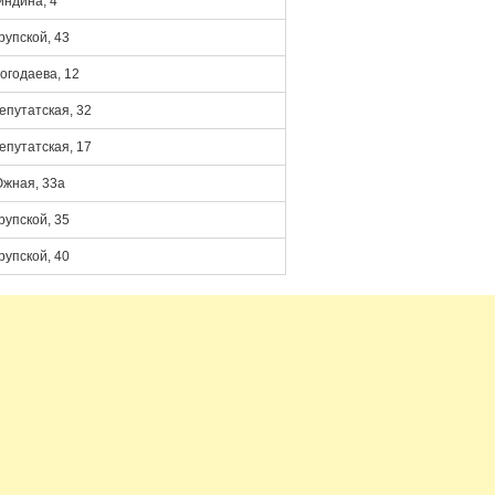
индина, 4
рупской, 43
огодаева, 12
епутатская, 32
епутатская, 17
жная, 33а
рупской, 35
рупской, 40