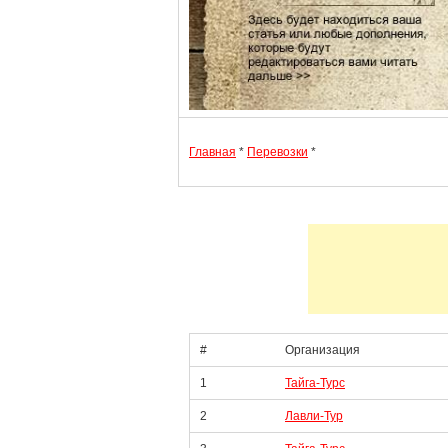
Главная
*
Перевозки
*
#
Организация
1
Тайга-Турс
2
Лавли-Тур