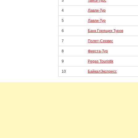
3
Тайга-Турс
4
Лавли-Тур
5
Лавли-Тур
6
Банк Горящих Туров
7
Полет-Сервис
8
Фиеста-Тур
9
Pegas Touristik
10
БайкалЭкспресс