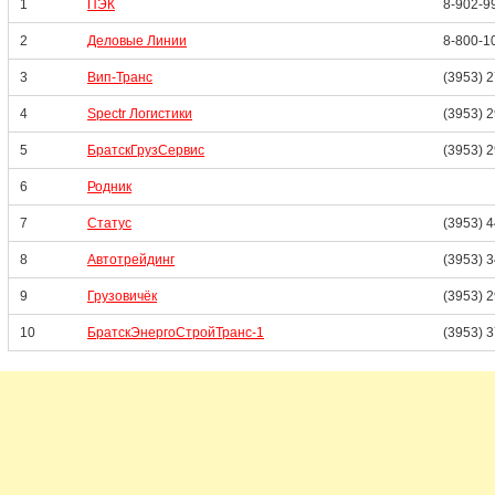
1
ПЭК
8-902-9
2
Деловые Линии
8-800-1
3
Вип-Транс
(3953) 
4
Spectr Логистики
(3953) 
5
БратскГрузСервис
(3953) 
6
Родник
7
Статус
(3953) 
8
Автотрейдинг
(3953) 
9
Грузовичёк
(3953) 
10
БратскЭнергоСтройТранс-1
(3953) 