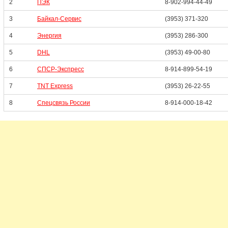
2
ПЭК
8-902-994-44-49
3
Байкал-Сервис
(3953) 371-320
4
Энергия
(3953) 286-300
5
DHL
(3953) 49-00-80
6
СПСР-Экспресс
8-914-899-54-19
7
TNT Express
(3953) 26-22-55
8
Спецсвязь России
8-914-000-18-42