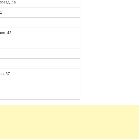
оезд, 5а
/1
роя, 43
ар, 37