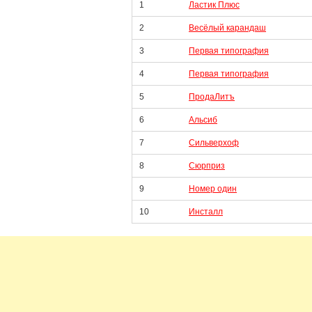
1
Ластик Плюс
2
Весёлый карандаш
3
Первая типография
4
Первая типография
5
ПродаЛитъ
6
Альсиб
7
Сильверхоф
8
Сюрприз
9
Номер один
10
Инсталл