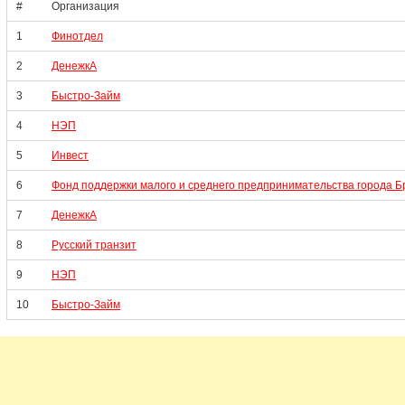
#
Организация
1
Финотдел
2
ДенежкА
3
Быстро-Займ
4
НЭП
5
Инвест
6
Фонд поддержки малого и среднего предпринимательства города Б
7
ДенежкА
8
Русский транзит
9
НЭП
10
Быстро-Займ