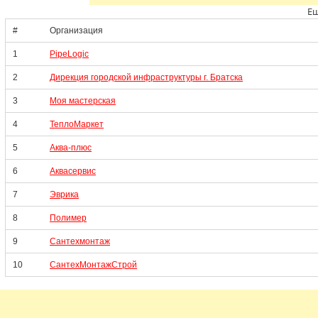
Ещ
#
Организация
1
PipeLogic
2
Дирекция городской инфраструктуры г. Братска
3
Моя мастерская
4
ТеплоМаркет
5
Аква-плюс
6
Аквасервис
7
Эврика
8
Полимер
9
Сантехмонтаж
10
СантехМонтажСтрой