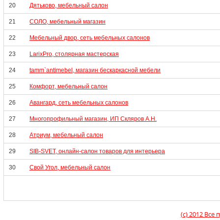
20
Дятьково, мебельный салон
21
СОЛО, мебельный магазин
22
Мебельный двор, сеть мебельных салонов
23
LarixPro, столярная мастерская
24
tamm`antimebel, магазин бескаркасной мебели
25
Комфорт, мебельный салон
26
Авангард, сеть мебельных салонов
27
Многопрофильный магазин, ИП Скляров А.Н.
28
Атриум, мебельный салон
29
SIB-SVET, онлайн-салон товаров для интерьера
30
Свой Угол, мебельный салон
(c) 2012 Вс