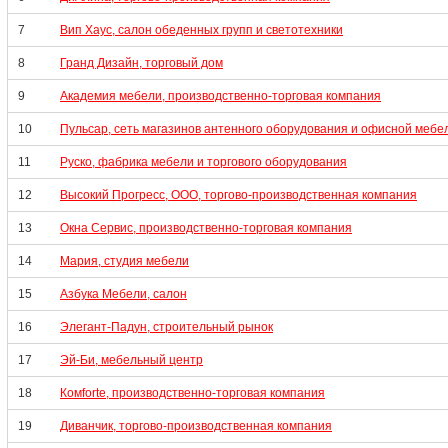
7
Вип Хаус, салон обеденных групп и светотехники
8
Гранд Дизайн, торговый дом
9
Академия мебели, производственно-торговая компания
10
Пульсар, сеть магазинов антенного оборудования и офисной мебе
11
Руско, фабрика мебели и торгового оборудования
12
Высокий Прогресс, ООО, торгово-производственная компания
13
Окна Сервис, производственно-торговая компания
14
Мария, студия мебели
15
Азбука Мебели, салон
16
Элегант-Падун, строительный рынок
17
Эй-Би, мебельный центр
18
Комforte, производственно-торговая компания
19
Диванчик, торгово-производственная компания