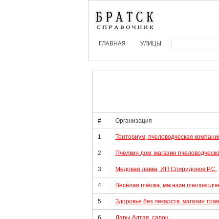
ГЛАВНАЯ
УЛИЦЫ
#
Организация
1
Тенториум, пчеловодческая компани
2
Пчёлкин дом, магазин пчеловодческ
3
Медовая лавка, ИП Спиридонов Р.С.
4
Весёлая пчёлка, магазин пчеловодч
5
Здоровье без лекарств, магазин тра
6
Дары Алтая, салон