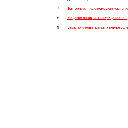
7
Тенториум, пчеловодческая компани
8
Медовая лавка, ИП Спиридонов Р.С.
9
Весёлая пчёлка, магазин пчеловодч