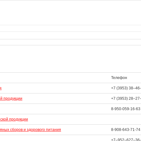
Телефон
я
+7 (3953) 38‒46
ой продукции
+7 (3953) 28‒27
8-950-059-16-63
еской продукции
вяных сборов и здорового питания
8-908-643-71-74
+7‒952‒627‒36