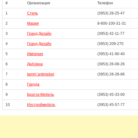
#
Организация
Телефон
1
Стиль
(3953) 28-25-47
2
Мария
8-800-100-31-31
3
Гранд Дизайн
(3953) 42-11-77
4
Гранд Дизайн
(3953) 209-270
5
Империя
(3953) 41-90-40
6
ДиАлина
(3953) 26-08-26
7
tamm`antimebel
(3953) 28-28-86
8
Гаруда
9
Братск-Мебель
(3953) 45-33-00
10
Инстроймебель
(3953) 45-57-77