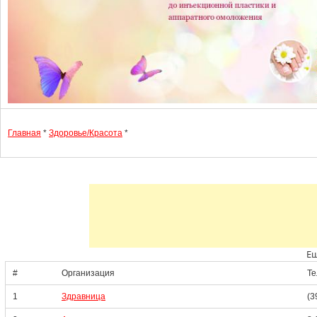
Главная
*
Здоровье/Красота
*
Ещ
#
Организация
Т
1
Здравница
(3