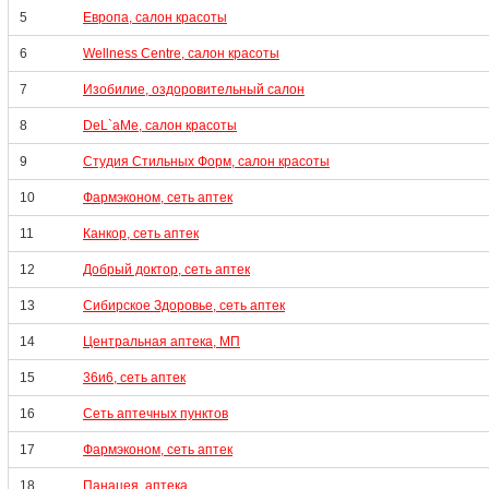
5
Европа, салон красоты
6
Wellness Centre, салон красоты
7
Изобилие, оздоровительный салон
8
DeL`aMe, салон красоты
9
Студия Стильных Форм, салон красоты
10
Фармэконом, сеть аптек
11
Канкор, сеть аптек
12
Добрый доктор, сеть аптек
13
Сибирское Здоровье, сеть аптек
14
Центральная аптека, МП
15
36и6, сеть аптек
16
Сеть аптечных пунктов
17
Фармэконом, сеть аптек
18
Панацея, аптека