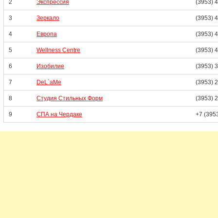
2
Экспрессия
(3953) 
3
Зеркало
(3953) 
4
Европа
(3953) 
5
Wellness Centre
(3953) 
6
Изобилие
(3953) 
7
DeL`aMe
(3953) 
8
Студия Стильных Форм
(3953) 
9
СПА на Чердаке
+7 (395