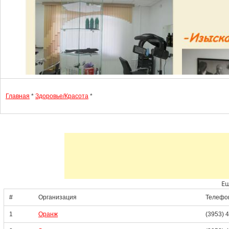
Главная
*
Здоровье/Красота
*
Ещ
#
Организация
Телефо
1
Оранж
(3953) 