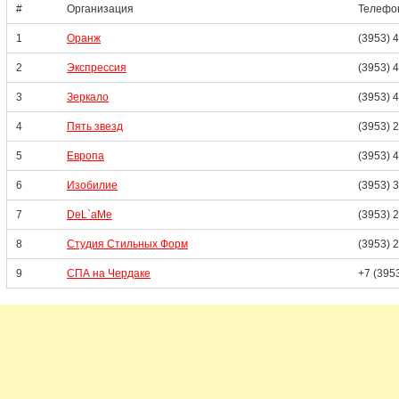
#
Организация
Телефо
1
Оранж
(3953) 
2
Экспрессия
(3953) 
3
Зеркало
(3953) 
4
Пять звезд
(3953) 
5
Европа
(3953) 
6
Изобилие
(3953) 
7
DeL`aMe
(3953) 
8
Студия Стильных Форм
(3953) 
9
СПА на Чердаке
+7 (395