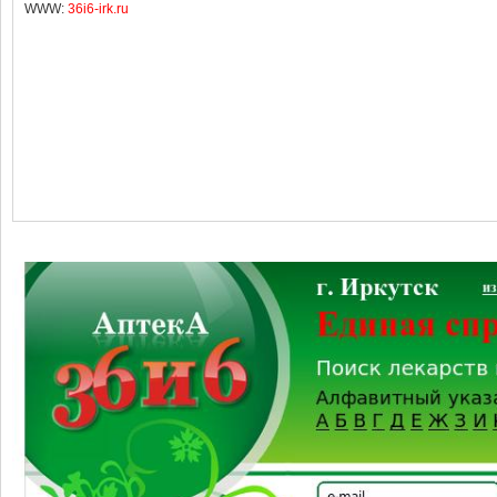
WWW:
36i6-irk.ru