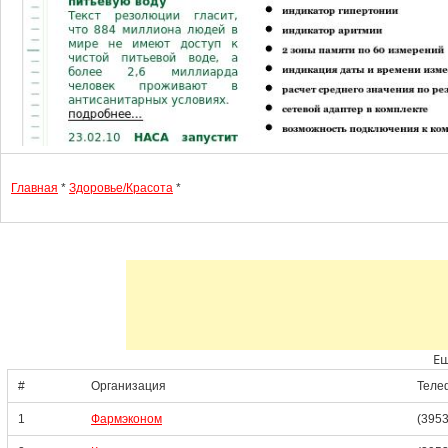
Главная
*
Здоровье/Красота
*
Ещ
#
Организация
Теле
1
Фармэконом
(3953