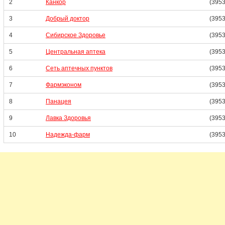
2
Канкор
(3953
3
Добрый доктор
(3953
4
Сибирское Здоровье
(3953
5
Центральная аптека
(3953
6
Сеть аптечных пунктов
(3953
7
Фармэконом
(3953
8
Панацея
(3953
9
Лавка Здоровья
(3953
10
Надежда-фарм
(3953