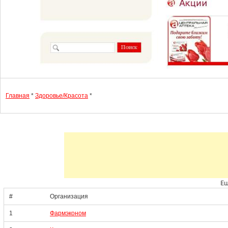
Главная
*
Здоровье/Красота
*
Ещ
#
Организация
1
Фармэконом