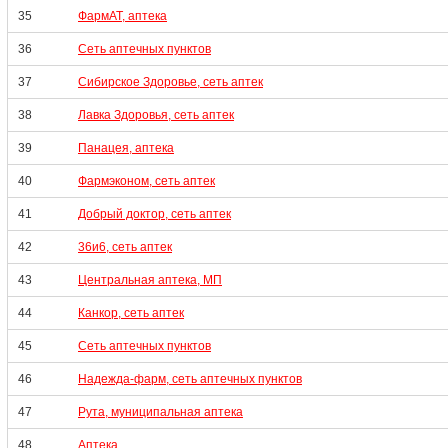
35
ФармАТ, аптека
36
Сеть аптечных пунктов
37
Сибирское Здоровье, сеть аптек
38
Лавка Здоровья, сеть аптек
39
Панацея, аптека
40
Фармэконом, сеть аптек
41
Добрый доктор, сеть аптек
42
36и6, сеть аптек
43
Центральная аптека, МП
44
Канкор, сеть аптек
45
Сеть аптечных пунктов
46
Надежда-фарм, сеть аптечных пунктов
47
Рута, муниципальная аптека
48
Аптека