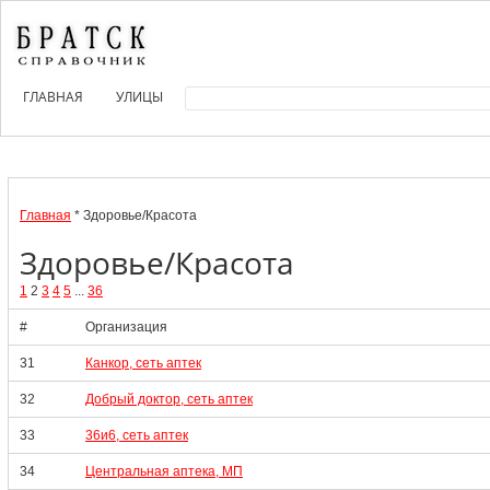
ГЛАВНАЯ
УЛИЦЫ
Главная
* Здоровье/Красота
Здоровье/Красота
1
2
3
4
5
...
36
#
Организация
31
Канкор, сеть аптек
32
Добрый доктор, сеть аптек
33
36и6, сеть аптек
34
Центральная аптека, МП