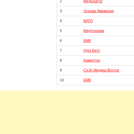
2
МедБратск
3
Основа Движения
4
ВАГО
5
Медтехника
6
БМК
7
Нуга Бест
8
Камертон
9
СиЭс Медика Восток
10
БМК