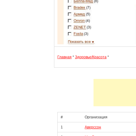
Главная
*
Здоровье/Красота
*
#
Организация
1
Аверссон