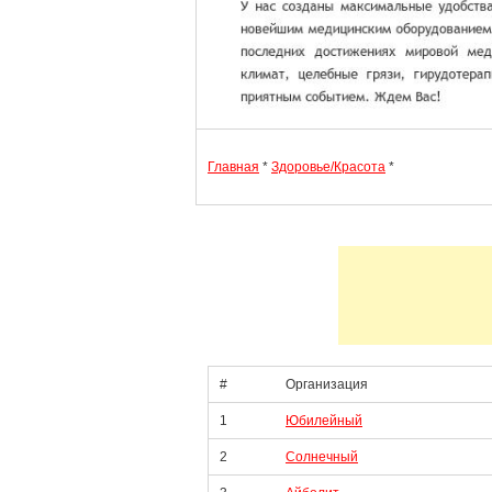
Главная
*
Здоровье/Красота
*
#
Организация
1
Юбилейный
2
Солнечный