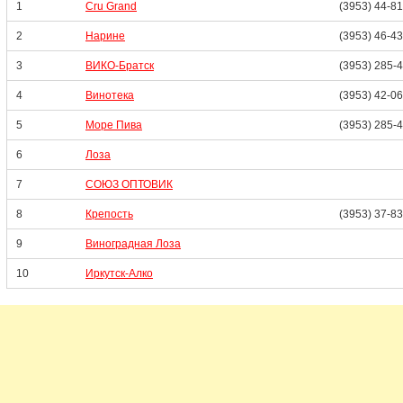
1
Cru Grand
(3953) 44-8
2
Нарине
(3953) 46-4
3
ВИКО-Братск
(3953) 285-
4
Винотека
(3953) 42-0
5
Море Пива
(3953) 285-
6
Лоза
7
СОЮЗ ОПТОВИК
8
Крепость
(3953) 37-8
9
Виноградная Лоза
10
Иркутск-Алко