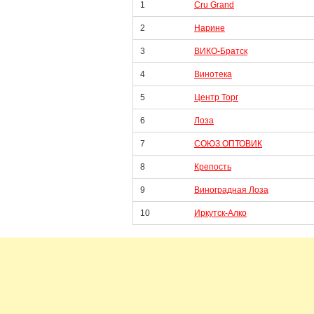
1
Cru Grand
2
Нарине
3
ВИКО-Братск
4
Винотека
5
Центр Торг
6
Лоза
7
СОЮЗ ОПТОВИК
8
Крепость
9
Виноградная Лоза
10
Иркутск-Алко