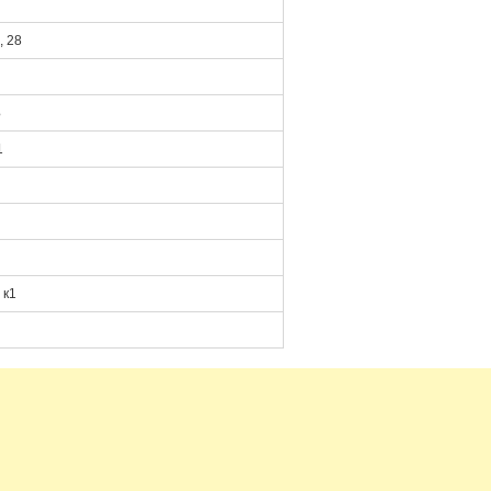
, 28
Б
1
 к1