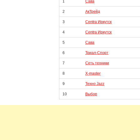
1
Сава
2
АкТрейд
3
Centra Иркутск
4
Centra Иркутск
5
Сава
6
Триал-Спорт
7
Сеть техники
8
X-master
9
Техно Jazz
10
Выбор