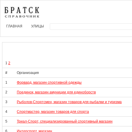
ГЛАВНАЯ
УЛИЦЫ
1
2
#
Организация
1
Форвард, магазин спортивной одежды
2
Поединок, магазин амуниции для единоборств
3
Рыболов-Спортсмен, магазин товаров для рыбалки и туризма
4
Спортмастер, магазин товаров для спорта
5
Триал-Спорт, специализированный спортивный магазин
6
Интерспорт, магазин