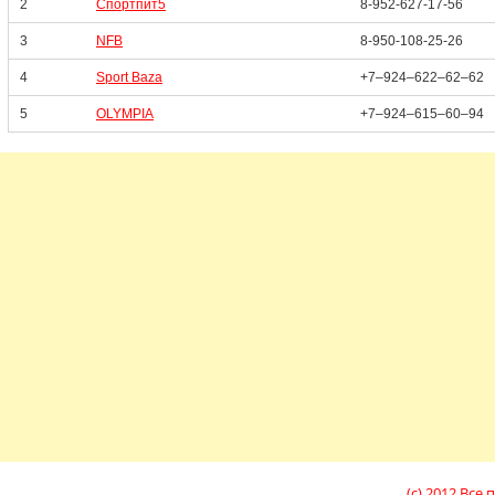
2
Спортпит5
8-952-627-17-56
3
NFB
8-950-108-25-26
4
Sport Baza
+7‒924‒622‒62‒62
5
OLYMPIA
+7‒924‒615‒60‒94
(c) 2012 Вс